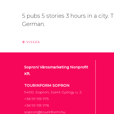
5 pubs 5 stories 3 hours in a city
German.
VISSZA
Soproni Városmarketing Nonprofit
Kft.
TOURINFORM SOPRON
9400, Sopron, Szent György u. 2.
+36 99 951 975
+36 99 951 976
sopron@tourinform.hu