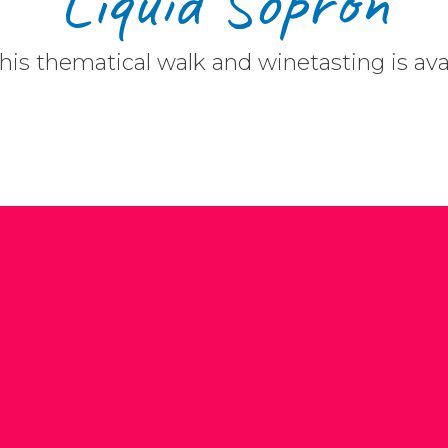
​Liquid Sopron
. This thematical walk and winetasting is av