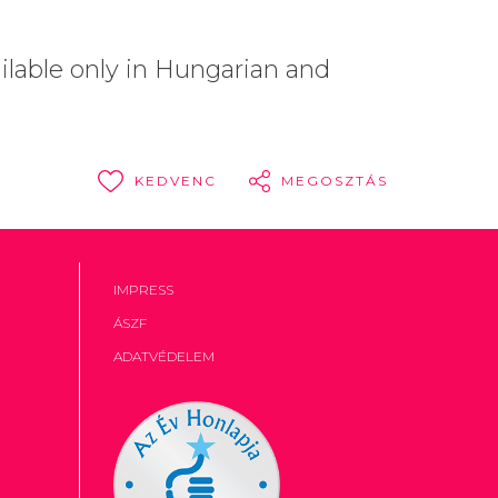
ailable only in Hungarian and
KEDVENC
MEGOSZTÁS
IMPRESS
ÁSZF
ADATVÉDELEM