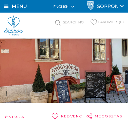
MENÜ
SOPRON
ENGLISH
FAVORITES (0)
SEARCHING
KEDVENC
MEGOSZTÁS
VISSZA