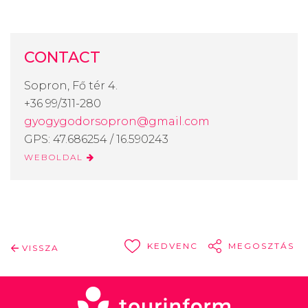
CONTACT
Sopron, Fő tér 4.
+36 99/311-280
gyogygodorsopron@gmail.com
GPS: 47.686254 / 16.590243
WEBOLDAL
KEDVENC
MEGOSZTÁS
VISSZA