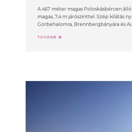
A 467 méter magas Poloskásbércen álló 
magas, 7,4 m járószinttel. Szép kilátás ny
Görbehalomra, Brennbergbányára és Aus
TOVÁBB