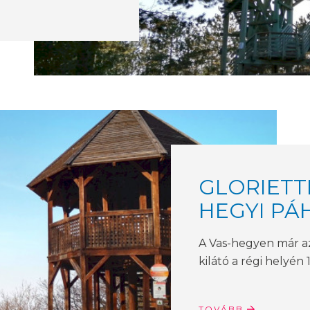
GLORIETT
HEGYI PÁ
A Vas-hegyen már az 
kilátó a régi helyén
TOVÁBB