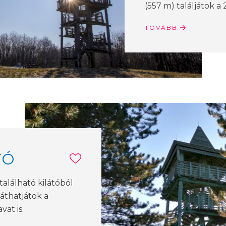
(557 m) találjátok a
TOVÁBB
TÓ
alálható kilátóból
áthatjátok a
vat is.