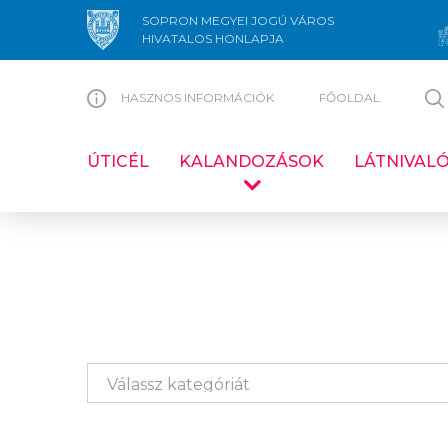
SOPRON MEGYEI JOGÚ VÁROS
HIVATALOS HONLAPJA
HASZNOS INFORMÁCIÓK
FŐOLDAL
ÚTICÉL
KALANDOZÁSOK
LÁTNIVAL