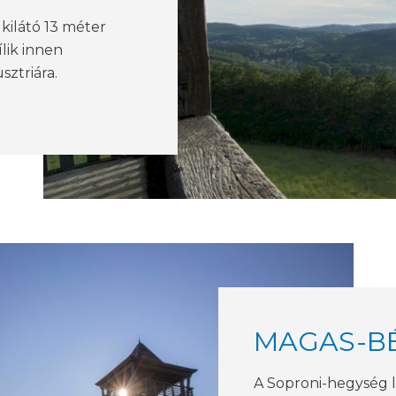
kilátó 13 méter
ílik innen
ztriára.
MAGAS-BÉ
A Soproni-hegység 