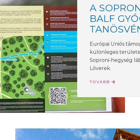
A SOPRON
BALF GYÓ
TANÖSVÉ
Európai Uniós támo
különleges területe
Soproni-hegység láb
Lőverek.
TOVÁBB