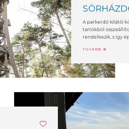
SÖRHÁZD
A parkerdő kilátói k
tartókból összeállít
rendelkezik, s így ép
TOVÁBB