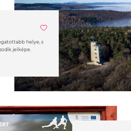
gatottabb helye, s
odik jelképe.