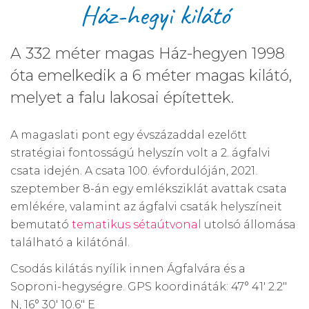
Ház-hegyi kilátó
A 332 méter magas Ház-hegyen 1998
óta emelkedik a 6 méter magas kilátó,
melyet a falu lakosai építettek.
A magaslati pont egy évszázaddal ezelőtt
stratégiai fontosságú helyszín volt a 2. ágfalvi
csata idején. A csata 100. évfordulóján, 2021.
szeptember 8-án egy emléksziklát avattak csata
emlékére, valamint az ágfalvi csaták helyszíneit
bemutató
tematikus sétaútvonal
utolsó állomása
található a kilátónál.
Csodás kilátás nyílik innen Ágfalvára és a
Soproni-hegységre. GPS koordináták: 47° 41' 2.2"
N, 16° 30' 10.6" E