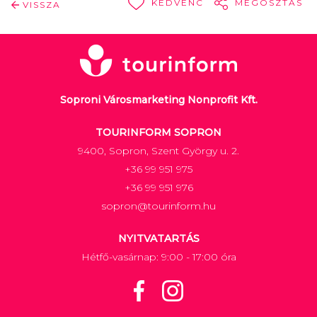
KEDVENC
MEGOSZTÁS
VISSZA
Soproni Városmarketing Nonprofit Kft.
TOURINFORM SOPRON
9400, Sopron, Szent György u. 2.
+36 99 951 975
+36 99 951 976
sopron@tourinform.hu
NYITVATARTÁS
Hétfő-vasárnap: 9:00 - 17:00 óra