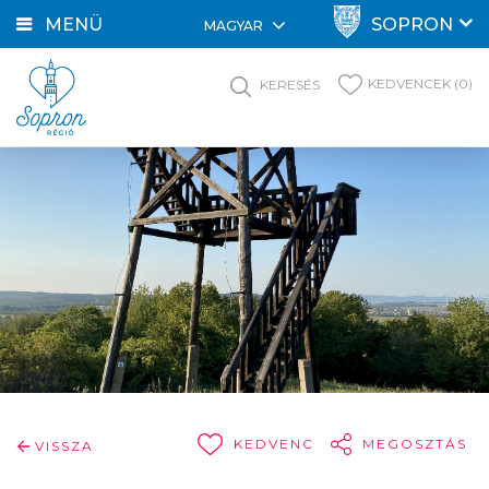
MENÜ
SOPRON
MAGYAR
KEDVENCEK (0)
KERESÉS
KEDVENC
MEGOSZTÁS
VISSZA