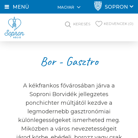
MENÜ
SOPRON
MAGYAR
KEDVENCEK (0)
KERESÉS
Bor - Gasztro
A kékfrankos fővárosában járva a
Soproni Borvidék jellegzetes
ponchichter múltjától kezdve a
legmodernebb gasztronómiai
különlegességeket ismerheted meg.
Miközben a város nevezetességeit
járod körbe, ebédelj, borozz vagy csak