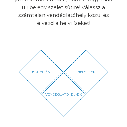
ülj be egy szelet sütire! Válassz a
számtalan vendéglátóhely közül és
élvezd a helyi ízeket!
BORVIDÉK
HELYI ÍZEK
VENDÉGLÁTÓHELYEK