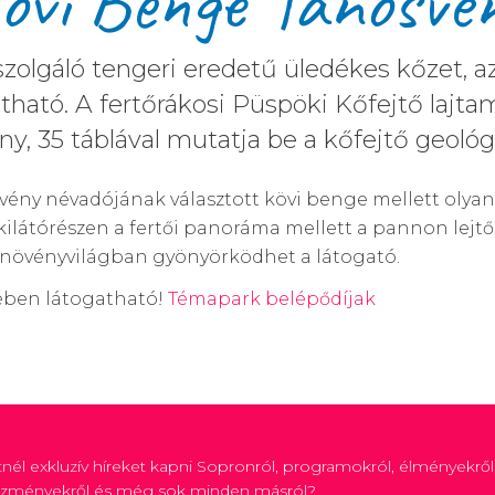
övi Benge Tanösvé
zolgáló tengeri eredetű üledékes kőzet, a
látható. A fertőrákosi Püspöki Kőfejtő laj
 35 táblával mutatja be a kőfejtő geológiai
vény névadójának választott kövi benge mellett olyan 
 A kilátórészen a fertői panoráma mellett a pannon lejt
 növényvilágban gyönyörködhet a látogató.
ében látogatható!
Témapark belépődíjak
tnél exkluzív híreket kapni Sopronról, programokról, élményekről
zményekről és még sok minden másról?