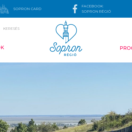
FACEBOOK:
SOPRON CARD
SOPRON RÉGIÓ
KERESÉS
ÓK
PRO