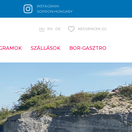
INSTAGRAM:
SOPRON.HUNGARY
HU
EN
DE
KEDVENCEK (0)
GRAMOK
SZÁLLÁSOK
BOR-GASZTRO