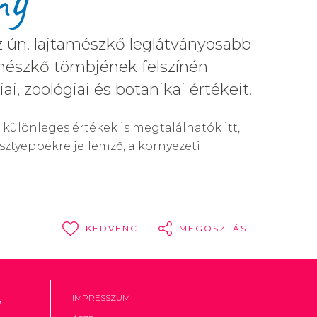
ny
z ún. lajtamészkő leglátványosabb
tamészkő tömbjének felszínén
, zoológiai és botanikai értékeit.
különleges értékek is megtalálhatók itt,
ősztyeppekre jellemző, a környezeti
KEDVENC
MEGOSZTÁS
,
IMPRESSZUM