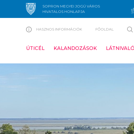
SOPRON MEGYEI JOGÚ VÁROS
HIVATALOS HONLAPJA
HASZNOS INFORMÁCIÓK
FŐOLDAL
ÚTICÉL
KALANDOZÁSOK
LÁTNIVAL