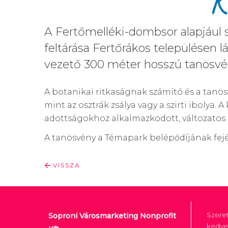
K
A Fertőmelléki-dombsor alapjául s
feltárása Fertőrákos településen 
vezető 300 méter hosszú tanösvény,
A botanikai ritkaságnak számító és a tanös
mint az osztrák zsálya vagy a szirti ibolya.
adottságokhoz alkalmazkodott, változatos
A tanösvény a Témapark belépődíjának fej
VISSZA
Szere
Soproni Városmarketing Nonprofit
kedve