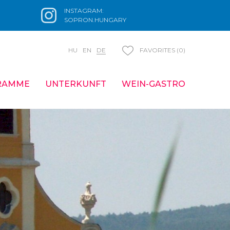
INSTAGRAM:
SOPRON.HUNGARY
HU
EN
DE
FAVORITES (0)
RAMME
UNTERKUNFT
WEIN-GASTRO