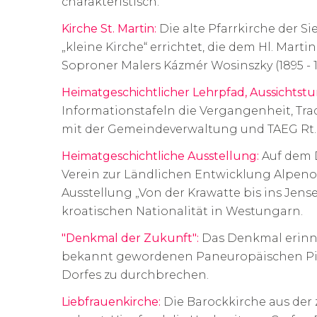
charakteristisch.
Kirche St. Martin:
Die alte Pfarrkirche der S
„kleine Kirche“ errichtet, die dem Hl. Mar
Soproner Malers Kázmér Wosinszky (1895 - 1
Heimatgeschichtlicher Lehrpfad, Aussichtstu
Informationstafeln die Vergangenheit, Tr
mit der Gemeindeverwaltung und TAEG Rt. 
Heimatgeschichtliche Ausstellung:
Auf dem 
Verein zur Ländlichen Entwicklung Alpeno
Ausstellung „Von der Krawatte bis ins Jens
kroatischen Nationalität in Westungarn.
"Denkmal der Zukunft":
Das Denkmal erinner
bekannt gewordenen Paneuropäischen Pick
Dorfes zu durchbrechen.
Liebfrauenkirche:
Die Barockkirche aus der 