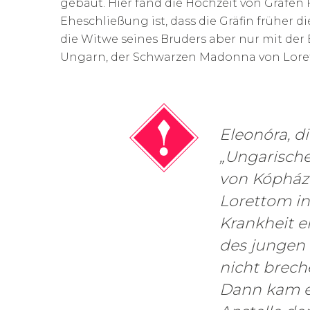
gebaut. Hier fand die Hochzeit von Grafen 
Eheschließung ist, dass die Gräfin früher d
die Witwe seines Bruders aber nur mit der 
Ungarn, der Schwarzen Madonna von Lorett
Eleonóra, d
„Ungarische
von Kópház
Lorettom in 
Krankheit e
des jungen 
nicht brech
Dann kam ein