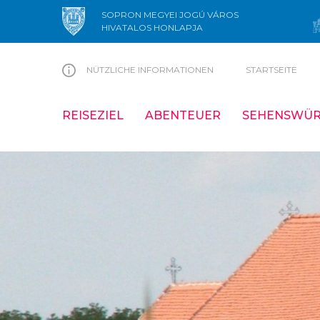
SOPRON MEGYEI JOGÚ VÁROS
HIVATALOS HONLAPJA
NÜTZLICHE INFORMATIONEN
STARTSEITE
REISEZIEL
ABENTEUER
SEHENSWÜR