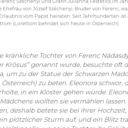
Ferenc Széchényi und Gräfin Julianna Festetics im Jah
ie Ehefrau von József Széchenyi, Bruder von Ferenc, wa
Erlaubnis vom Papst heiraten. Seit Jahrhunderten ist d
om (Lorettom befindet sich heute in Österreich).
ie kränkliche Tochter von Ferenc Nádasdy
r Krösus“ genannt wurde, besuchte oft d
a, um zu der Statue der Schwarzen Mad
Österreich) zu beten. Eleonora schwor, da
rholte, in ein Kloster gehen würde. Eleon
Mädchens wollten sie vermählen lassen. 
en, deshalb betete sie bei ihrer Hochzeit
 plötzlicher Sturm auf, und ein Blitz traf