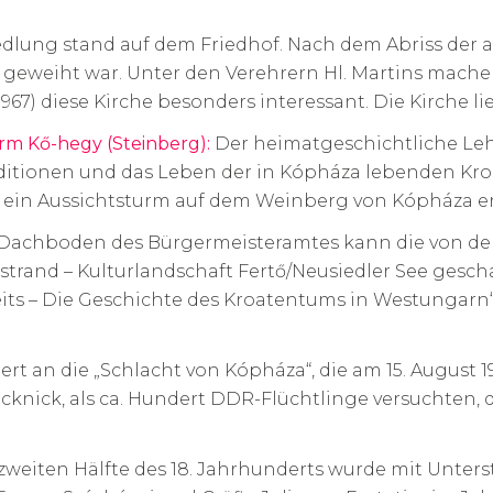
iedlung stand auf dem Friedhof. Nach dem Abriss der
tin geweiht war. Unter den Verehrern Hl. Martins mac
967) diese Kirche besonders interessant. Die Kirche 
rm Kő-hegy (Steinberg):
Der heimatgeschichtliche Leh
aditionen und das Leben der in Kópháza lebenden Kr
ein Aussichtsturm auf dem Weinberg von Kópháza er
Dachboden des Bürgermeisteramtes kann die von d
strand – Kulturlandschaft Fertő/Neusiedler See gesc
eits – Die Geschichte des Kroatentums in Westungarn“
t an die „Schlacht von Kópháza“, die am 15. August 19
nick, als ca. Hundert DDR-Flüchtlinge versuchten, 
zweiten Hälfte des 18. Jahrhunderts wurde mit Unter