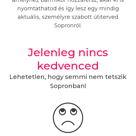
amelyhez bármikor hozzáférsz, akár ki is
nyomtathatod és így lesz egy mindig
aktuális, személyre szabott útiterved
Sopronról.
Jelenleg nincs
kedvenced
Lehetetlen, hogy semmi nem tetszik
Sopronban!