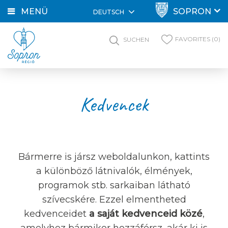
MENÜ
SOPRON
DEUTSCH
FAVORITES (0)
SUCHEN
Kedvencek
Bármerre is jársz weboldalunkon, kattints
a különböző látnivalók, élmények,
programok stb. sarkaiban látható
szívecskére. Ezzel elmentheted
kedvenceidet
a saját kedvenceid közé
,