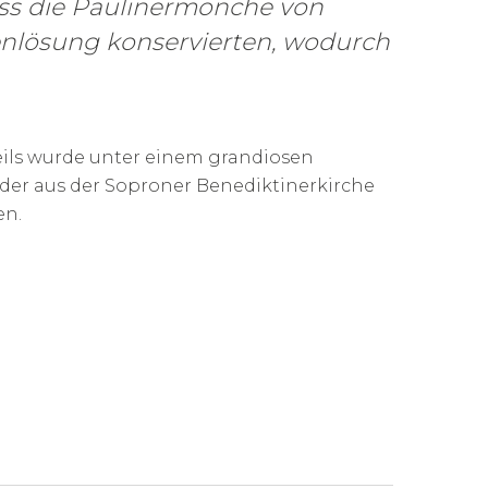
dass die Paulinermönche von
enlösung konservierten, wodurch
eils wurde unter einem grandiosen
eder aus der Soproner Benediktinerkirche
en.