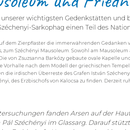
usoleum und Friedh
ne unserer wichtigsten Gedenkstätten un
chenyi-Sarkophag einen Teil des Nationa
 auf dem Zierpflaster die immerwährenden Gedanken v
s, zum Széchényi Mausoleum. Sowohl am Mausoleum al
ie von Zsuzsanna Barkózy gebaute ovale Kapelle und
eine Vorhalle nach dem Modell der griechischen Tempe
n die irdischen Überreste des Grafen István Széchenyi
nyi, des Erzbischofs von Kalocsa zu finden. Derzeit ru
tersuchungen fanden Arsen auf der Haut
 Pál Széchényi im Glassarg. Darauf stütz