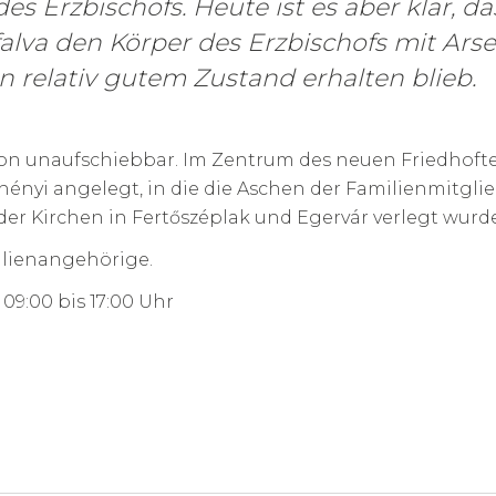
des Erzbischofs. Heute ist es aber klar, 
lva den Körper des Erzbischofs mit Ars
in relativ gutem Zustand erhalten blieb.
chon unaufschiebbar. Im Zentrum des neuen Friedhoft
hényi angelegt, in die die Aschen der Familienmitgli
der Kirchen in Fertőszéplak und Egervár verlegt wurd
ilienangehörige.
09:00 bis 17:00 Uhr