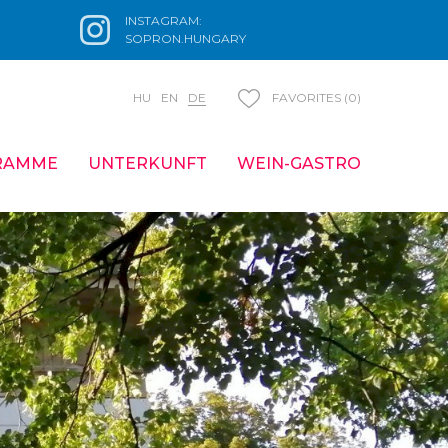
INSTAGRAM:
SOPRON.HUNGARY
HU
EN
DE
FAVORITES (0)
RAMME
UNTERKUNFT
WEIN-GASTRO