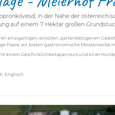
llage - Meierhof Fr
Sopronkövesd, in der Nähe der österreichis
g auf einem 7 Hektar großen Grundstüc
seren einzigartigen, stilvollen, gartenbezogenen Gä
unge Paare, wir bieten gastronomische Meisterwerke 
 mit einem Geschicklichkeitsparcours und einer Hund
h, Englisch