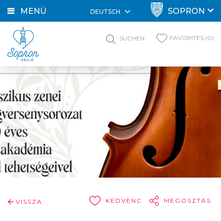
MENÜ
SOPRON
DEUTSCH
FAVORITES (0)
SUCHEN
KEDVENC
MEGOSZTÁS
VISSZA