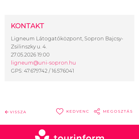
KONTAKT
Ligneum Látogatóközpont, Sopron Bajcsy-
Zsilinszky u. 4.
27.05.2026 19:00
ligneum@uni-sopron.hu
GPS: 47.679742 / 16.576041
KEDVENC
MEGOSZTÁS
VISSZA