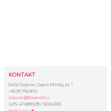
KONTAKT
9400 Sopron, Szent Mihály út. 1.
+36 99 796 870
sopron@florand.hu
GPS: 47.688028 / 16.594595
WEBOLDAL