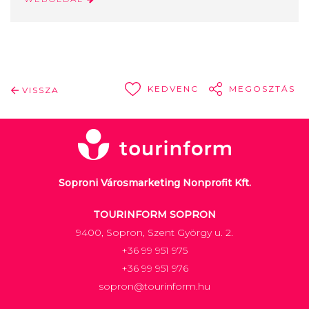
KEDVENC
MEGOSZTÁS
VISSZA
Soproni Városmarketing Nonprofit Kft.
TOURINFORM SOPRON
9400, Sopron, Szent György u. 2.
+36 99 951 975
+36 99 951 976
sopron@tourinform.hu