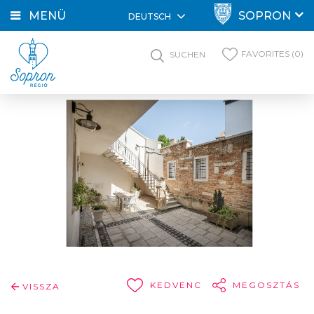
MENÜ
SOPRON
DEUTSCH
FAVORITES (0)
SUCHEN
KEDVENC
MEGOSZTÁS
VISSZA