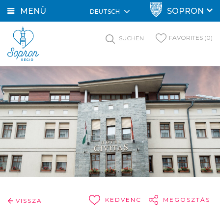
MENÜ
SOPRON
DEUTSCH
FAVORITES (0)
SUCHEN
KEDVENC
MEGOSZTÁS
VISSZA