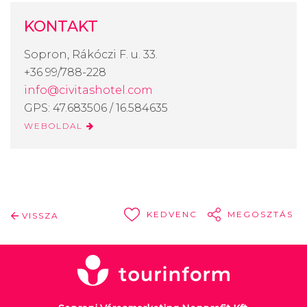
KONTAKT
Sopron, Rákóczi F. u. 33.
+36 99/788-228
info@civitashotel.com
GPS: 47.683506 / 16.584635
WEBOLDAL
KEDVENC
MEGOSZTÁS
VISSZA