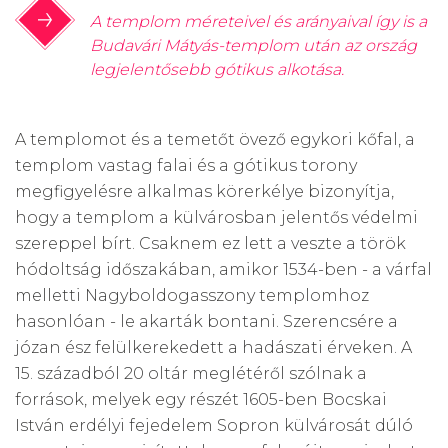
A templom méreteivel és arányaival így is a
Budavári Mátyás-templom után az ország
legjelentősebb gótikus alkotása.
A templomot és a temetőt övező egykori kőfal, a
templom vastag falai és a gótikus torony
megfigyelésre alkalmas körerkélye bizonyítja,
hogy a templom a külvárosban jelentős védelmi
szereppel bírt. Csaknem ez lett a veszte a török
hódoltság időszakában, amikor 1534-ben - a várfal
melletti Nagyboldogasszony templomhoz
hasonlóan - le akarták bontani. Szerencsére a
józan ész felülkerekedett a hadászati érveken. A
15. századból 20 oltár meglétéről szólnak a
források, melyek egy részét 1605-ben Bocskai
István erdélyi fejedelem Sopron külvárosát dúló