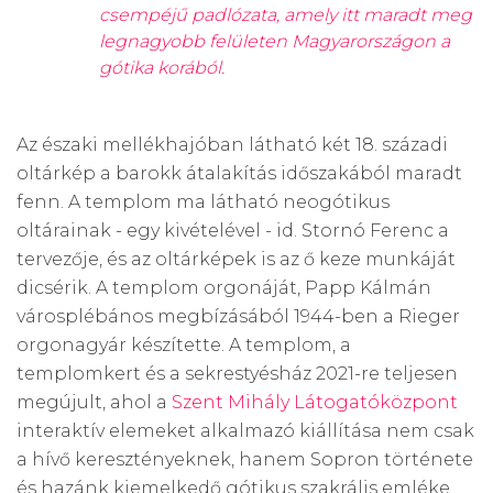
csempéjű padlózata, amely itt maradt meg
legnagyobb felületen Magyarországon a
gótika korából.
Az északi mellékhajóban látható két 18. századi
oltárkép a barokk átalakítás időszakából maradt
fenn. A templom ma látható neogótikus
oltárainak - egy kivételével - id. Stornó Ferenc a
tervezője, és az oltárképek is az ő keze munkáját
dicsérik. A templom orgonáját, Papp Kálmán
városplébános megbízásából 1944-ben a Rieger
orgonagyár készítette. A templom, a
templomkert és a sekrestyésház 2021-re teljesen
megújult, ahol a
Szent Mihály Látogatóközpont
interaktív elemeket alkalmazó kiállítása nem csak
a hívő keresztényeknek, hanem Sopron története
és hazánk kiemelkedő gótikus szakrális emléke