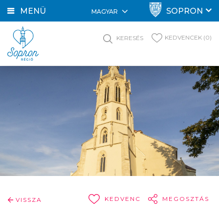
MENÜ
SOPRON
MAGYAR
KEDVENCEK (0)
KERESÉS
KEDVENC
MEGOSZTÁS
VISSZA