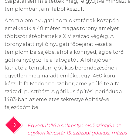
csapatai semmisítettek meg, felgyújtva mindazt a
templomban, ami fából készült.
A templom nyugati homlokzatának közepén
emelkedik a 48 méter magas torony, amelyet
többször átépítettek a XIV. század végéig. A
torony alatt nyíló nyugati főbejárat vezet a
templom belsejébe, ahol a könnyed, égbe törő
gótika nyűgözi le a látogatót. A főhajóban
látható a templom gótikus berendezésének
egyetlen megmaradt emléke, egy 1460 körül
készült fa Madonna-szobor, amely túlélte a 17.
századi pusztítást. A gótikus építési periódus a
1483-ban az emeletes sekrestye építésével
fejeződött be.
Egyedülálló a sekrestye első szintjén az
egykori kincstár 15. századi gótikus, mázas