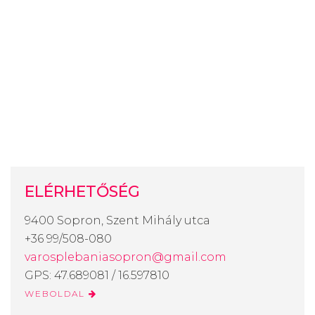
ELÉRHETŐSÉG
9400 Sopron, Szent Mihály utca
+36 99/508-080
varosplebaniasopron@gmail.com
GPS: 47.689081 / 16.597810
WEBOLDAL