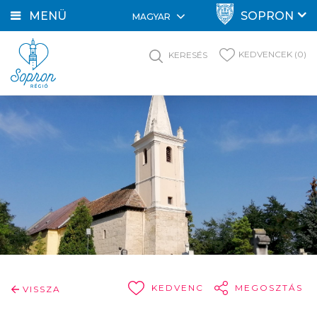
MENÜ
SOPRON
MAGYAR
KEDVENCEK (0)
KERESÉS
KEDVENC
MEGOSZTÁS
VISSZA