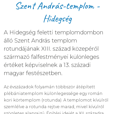
Szent András-templom -
Hidegség
A Hidegség feletti templomdombon
álló Szent András templom
rotundájának XIII. század közepéről
származó falfestményei különleges
értéket képviselnek a 13. századi
magyar festészetben.
Az évszázadok folyamán többször átépített
plébániatemplom különlegessége egy román
kori körtemplom (rotunda). A templomot kívülről
szemlélve a rotunda rejtve marad, mivel kívülről
szögletes alaprajzú. Építési idejét a XII. századra,