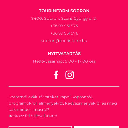
TOURINFORM SOPRON
9400, Sopron, Szent György u. 2.
+36 99 951 975
+36 99 951 976
sopron@tourinform.hu
NYITVATARTÁS
Hétfő-vasárnap: 9:00 - 17:00 óra
Szeretnél exkluzív híreket kapni Sopronról,
programokról, élményekről, kedvezményekről és még
sok minden másról?
Iratkozz fel hírlevelünkre!