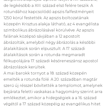
de legkésőbb a XIII. század első felére teszik. A
rotundához kapcsolódó apszis falfestményeit
1250 körül festették. Az apszis boltozatának
közepén Krisztus alakja látható, az 4 evangélista
szimbolikus ábrázolásával körülvéve. Az apszis
falának középső sávjában a 12 apostolt
ábrázolták, amelyből négy ábrázolás a későbbi
átalakítások során elpusztult. A 17. századi
átalakítások során a rotunda megmaradt
félkupolájára 17. századi későreneszánsz apostol
ábrázolások kerültek.
A mai barokk tornyot a 18. század közepén
emelték a rotunda fölé. A 20. században magtár
szerű új résszel bővítették a templomot, amelynek
bejárata feletti vaskakas a hagyomány szerint arra
emlékeztet, amikor a hidegségiek a a 16. század
végétől a 17. század közepéig az evangélikus hitet