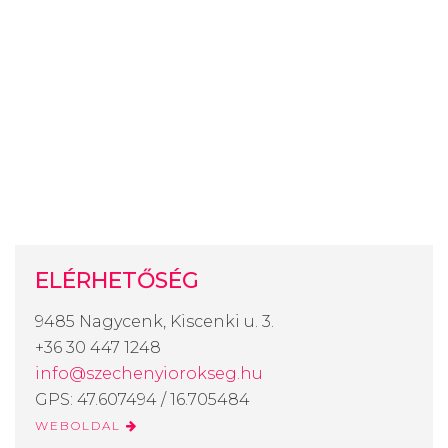
ELÉRHETŐSÉG
9485 Nagycenk, Kiscenki u. 3.
+36 30 447 1248
info@szechenyiorokseg.hu
GPS: 47.607494 / 16.705484
WEBOLDAL