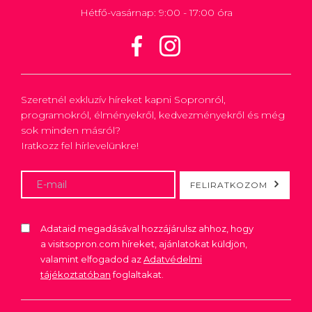
Hétfő-vasárnap: 9:00 - 17:00 óra
Szeretnél exkluzív híreket kapni Sopronról,
programokról, élményekről, kedvezményekről és még
sok minden másról?
Iratkozz fel hírlevelünkre!
FELIRATKOZOM
Adataid megadásával hozzájárulsz ahhoz, hogy
a visitsopron.com híreket, ajánlatokat küldjön,
valamint elfogadod az
Adatvédelmi
tájékoztatóban
foglaltakat.