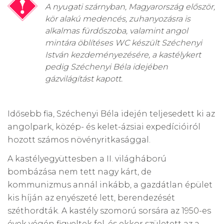
A nyugati szárnyban, Magyarország először,
kör alakú medencés, zuhanyozásra is
alkalmas fürdőszoba, valamint angol
mintára öblítéses WC készült Széchenyi
István kezdeményezésére, a kastélykert
pedig Széchenyi Béla idejében
gázvilágítást kapott.
Idősebb fia, Széchenyi Béla idején teljesedett ki az
angolpark, közép- és kelet-ázsiai expedícióiról
hozott számos növényritkasággal.
A kastélyegyüttesben a II. világháború
bombázása nem tett nagy kárt, de
kommunizmus annál inkább, a gazdátlan épület
kis híján az enyészeté lett, berendezését
széthordták. A kastély szomorú sorsára az 1950-es
évek végén figyeltek fel, és ekkor született az a