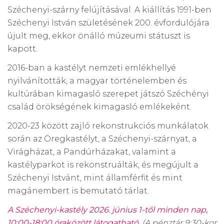
Széchenyi-szárny felújításával. A kiállítás 1991-ben
Széchenyi István születésének 200. évfordulójára
újult meg, ekkor önálló múzeumi státuszt is
kapott.
2016-ban a kastélyt nemzeti emlékhellyé
nyilvánították, a magyar történelemben és
kultúrában kimagasló szerepet játszó Széchényi
család örökségének kimagasló emlékeként.
2020-23 között zajló rekonstrukciós munkálatok
során az Öregkastélyt, a Széchenyi-szárnyat, a
Virágházat, a Pandúrházakat, valamint a
kastélyparkot is rekonstruálták, és megújult a
Széchenyi Istvánt, mint államférfit és mint
magánembert is bemutató tárlat.
A Széchenyi-kastély 2026. június 1-től minden nap,
10:00-18:00 óraközött látogatható.
(A pénztár 9:30-kor