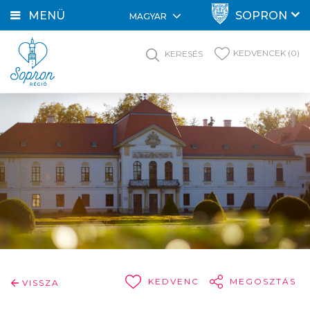
MENÜ
SOPRON
MAGYAR
KEDVENCEK (0)
KERESÉS
KEDVENC
MEGOSZTÁS
VISSZA