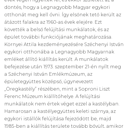
döntés, hogy a Legnagyobb Magyar egykori
otthonát meg kell óvni. Így elsőnek tető került az
átázott falakra az 1960-as évek elejére. Ezt
követték a belső felújítási munkálatok, és az
épület további funkciójának meghatározása.
Környei Attila kezdeményezésére Széchenyi István
egykori otthonába a Legnagyobb Magyarnak
emléket állító kiállítás került. A munkálatok
befejezése után 1973. szeptember 21-én nyílt meg
a Széchenyi István Emlékmúzeum, az
épületegyüttes középső, úgynevezett
„Öregkastély” részében, mint a Soproni Liszt
Ferenc Múzeum kiállítóhelye. A felújítási
munkálatok nem értek véget ezzel a kastélyban.
Hamarosan a kastélyegyüttes keleti szárnya, az
egykori istállók felújítása fejeződött be, majd
1985-ben a kiállítás területe tovább bővült, amikor