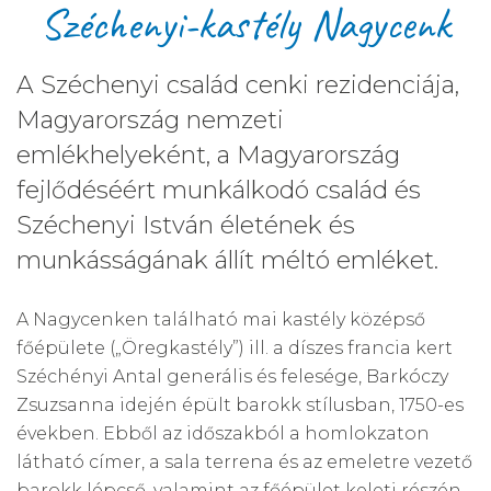
Széchenyi-kastély Nagycenk
A Széchenyi család cenki rezidenciája,
Magyarország nemzeti
emlékhelyeként, a Magyarország
fejlődéséért munkálkodó család és
Széchenyi István életének és
munkásságának állít méltó emléket.
A Nagycenken található mai kastély középső
főépülete („Öregkastély”) ill. a díszes francia kert
Széchényi Antal generális és felesége, Barkóczy
Zsuzsanna idején épült barokk stílusban, 1750-es
években. Ebből az időszakból a homlokzaton
látható címer, a sala terrena és az emeletre vezető
barokk lépcső, valamint az főépület keleti részén,