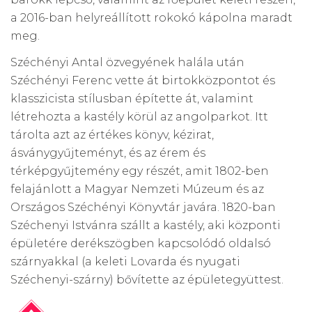
a 2016-ban helyreállított rokokó kápolna maradt
meg.
Széchényi Antal özvegyének halála után
Széchényi Ferenc vette át birtokközpontot és
klasszicista stílusban építette át, valamint
létrehozta a kastély körül az angolparkot. Itt
tárolta azt az értékes könyv, kézirat,
ásványgyűjteményt, és az érem és
térképgyűjtemény egy részét, amit 1802-ben
felajánlott a Magyar Nemzeti Múzeum és az
Országos Széchényi Könyvtár javára. 1820-ban
Széchenyi Istvánra szállt a kastély, aki központi
épületére derékszögben kapcsolódó oldalsó
szárnyakkal (a keleti Lovarda és nyugati
Széchenyi-szárny) bővítette az épületegyüttest.