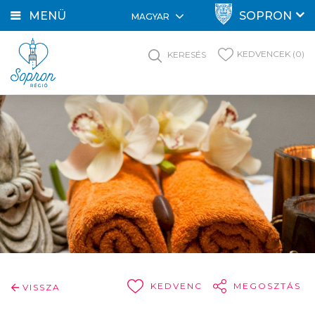
MENÜ
SOPRON
MAGYAR
KEDVENCEK (0)
KERESÉS
KEDVENC
MEGOSZTÁS
VISSZA