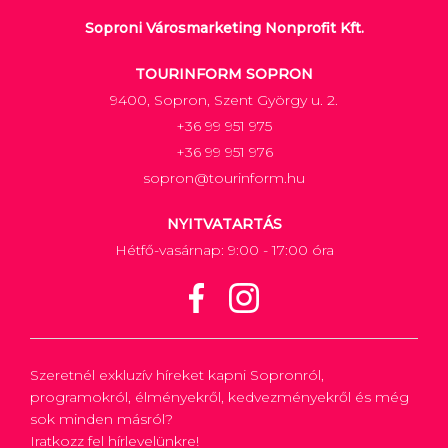
Soproni Városmarketing Nonprofit Kft.
TOURINFORM SOPRON
9400, Sopron, Szent György u. 2.
+36 99 951 975
+36 99 951 976
sopron@tourinform.hu
NYITVATARTÁS
Hétfő-vasárnap: 9:00 - 17:00 óra
Szeretnél exkluzív híreket kapni Sopronról,
programokról, élményekről, kedvezményekről és még
sok minden másról?
Iratkozz fel hírlevelünkre!