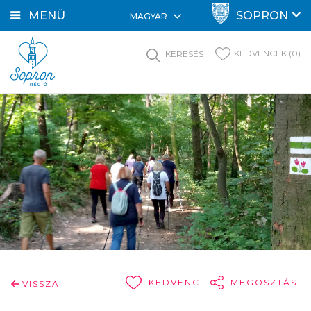
MENÜ
SOPRON
MAGYAR
KEDVENCEK (0)
KERESÉS
KEDVENC
MEGOSZTÁS
VISSZA