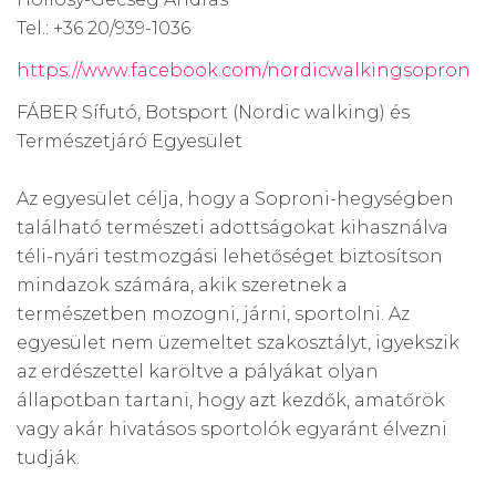
Tel.: +36 20/939-1036
https://www.facebook.com/nordicwalkingsopron
FÁBER Sífutó, Botsport (Nordic walking) és
Természetjáró Egyesület
Az egyesület célja, hogy a Soproni-hegységben
található természeti adottságokat kihasználva
téli-nyári testmozgási lehetőséget biztosítson
mindazok számára, akik szeretnek a
természetben mozogni, járni, sportolni. Az
egyesület nem üzemeltet szakosztályt, igyekszik
az erdészettel karöltve a pályákat olyan
állapotban tartani, hogy azt kezdők, amatőrök
vagy akár hivatásos sportolók egyaránt élvezni
tudják.