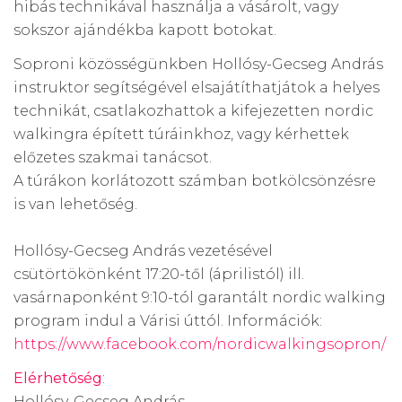
hibás technikával használja a vásárolt, vagy
sokszor ajándékba kapott botokat.
Soproni közösségünkben Hollósy-Gecseg András
instruktor segítségével elsajátíthatjátok a helyes
technikát, csatlakozhattok a kifejezetten nordic
walkingra épített túráinkhoz, vagy kérhettek
előzetes szakmai tanácsot.
A túrákon korlátozott számban botkölcsönzésre
is van lehetőség.
Hollósy-Gecseg András vezetésével
csütörtökönként 17:20-től (áprilistól) ill.
vasárnaponként 9:10-tól garantált nordic walking
program indul a Várisi úttól. Információk:
https://www.facebook.com/nordicwalkingsopron/
Elérhetőség
:
Hollósy-Gecseg András