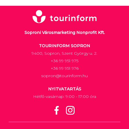
Soproni Városmarketing Nonprofit Kft.
TOURINFORM SOPRON
9400, Sopron, Szent György u. 2.
+36 99 951 975
+36 99 951 976
sopron@tourinform.hu
NYITVATARTÁS
Hétfő-vasárnap: 9:00 - 17:00 óra