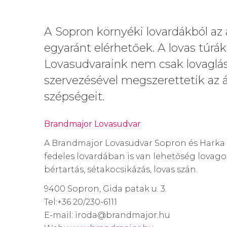
A Sopron környéki lovardákból az 
egyaránt elérhetőek. A lovas túrá
Lovasudvaraink nem csak lovaglást
szervezésével megszerettetik az ál
szépségeit.
Brandmajor Lovasudvar
A Brandmajor Lovasudvar Sopron és Harka k
fedeles lovardában is van lehetőség lovagol
bértartás, sétakocsikázás, lovas szán.
9400 Sopron, Gida patak u. 3.
Tel:+36 20/230-6111
E-mail: iroda@brandmajor.hu