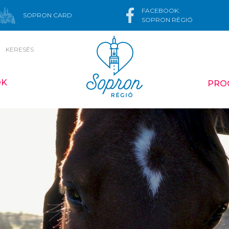
FACEBOOK:
SOPRON CARD
SOPRON RÉGIÓ
KERESÉS
ÓK
PRO