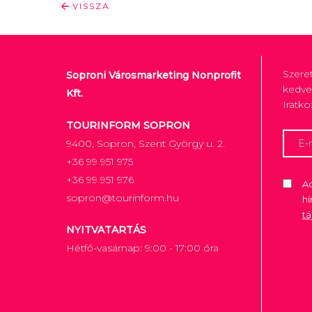
VISSZA
Szere
Soproni Városmarketing Nonprofit
kedve
Kft.
Iratko
TOURINFORM SOPRON
9400, Sopron, Szent György u. 2.
+36 99 951 975
+36 99 951 976
Ad
sopron@tourinform.hu
hí
t
NYITVATARTÁS
Hétfő-vasárnap: 9:00 - 17:00 óra