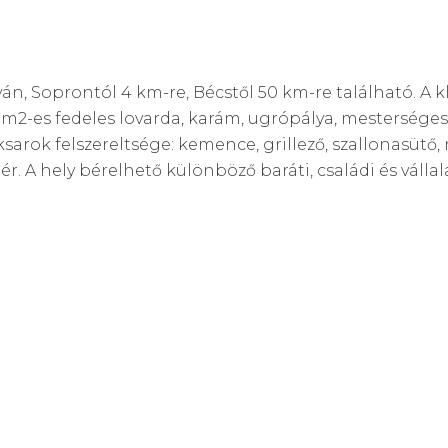
n, Soprontól 4 km-re, Bécstől 50 km-re található. A kl
m2-es fedeles lovarda, karám, ugrópálya, mesterséges t
arok felszereltsége: kemence, grillező, szallonasütő, n
ér. A hely bérelhető különböző baráti, családi és válla