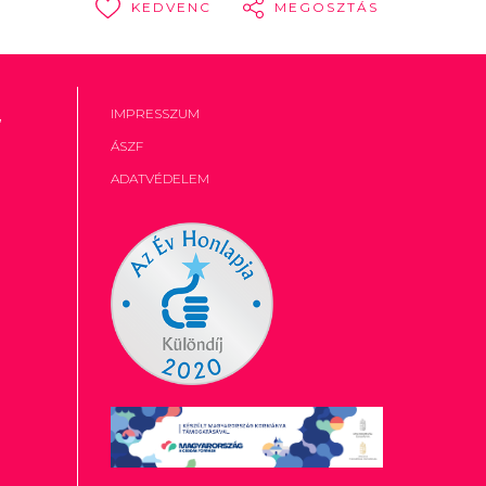
KEDVENC
MEGOSZTÁS
,
IMPRESSZUM
ÁSZF
ADATVÉDELEM