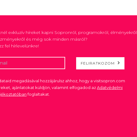
tnél exkluzív híreket kapni Sopronról, programokról, élményekről
zményekről és még sok minden másról?
zz fel hírlevelünkre!
FELIRATKOZOM
ataid megadásával hozzájárulsz ahhoz, hogy a visitsopron.com
reket, ajánlatokat küldjön, valamint elfogadod az
Adatvédelmi
ájékoztatóban
foglaltakat.