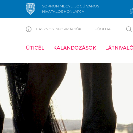
SOPRON MEGYEI JOGÚ VÁROS
HIVATALOS HONLAPJA
HASZNOS INFORMÁCIÓK
FŐOLDAL
ÚTICÉL
KALANDOZÁSOK
LÁTNIVAL