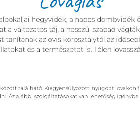
Lovaglás
alpokaljai hegyvidék, a napos dombvidék és
kat a változatos táj, a hosszú, szabad vág
 tanítanak az ovis korosztálytól az időseb
latokat és a természetet is. Télen lovasszá
özött található. Kiegyensúlyozott, nyugodt lovakon f
ni. Az alábbi szolgáltatásokat van lehetőség igénybe ve