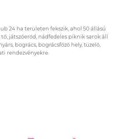
ub 24 ha területen fekszik, ahol 50 állású
ó, játszóerőd, nádfedeles piknik sarok áll
yárs, bogrács, bográcsfőző hely, tüzelő,
lati rendezvényekre.