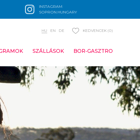
INSTAGRAM:
SOPRON.HUNGARY
HU
EN
DE
KEDVENCEK (0)
GRAMOK
SZÁLLÁSOK
BOR-GASZTRO