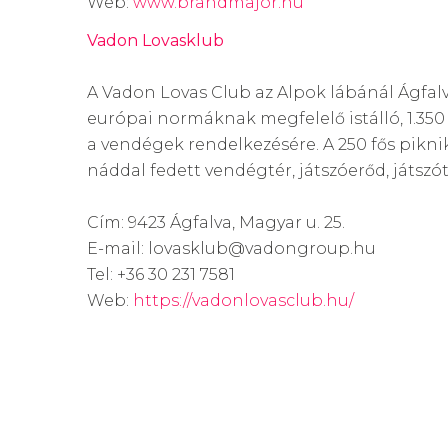
Web:
www.brandmajor.hu
Vadon Lovasklub
A Vadon Lovas Club az Alpok lábánál Ágfalvá
európai normáknak megfelelő istálló, 1.350 
a vendégek rendelkezésére. A 250 fős pikniks
náddal fedett vendégtér, játszóerőd, játszót
Cím: 9423 Ágfalva, Magyar u. 25.
E-mail: lovasklub@vadongroup.hu
Tel: +36 30 231 7581
Web:
https://vadonlovasclub.hu/