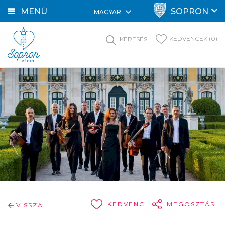
MENÜ
SOPRON
MAGYAR
KEDVENCEK (0)
KERESÉS
KEDVENC
MEGOSZTÁS
VISSZA