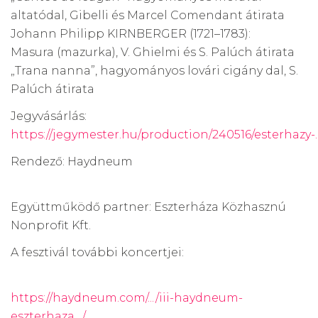
altatódal, Gibelli és Marcel Comendant átirata
Johann Philipp KIRNBERGER (1721–1783):
Masura (mazurka), V. Ghielmi és S. Palúch átirata
„Trana nanna”, hagyományos lovári cigány dal, S.
Palúch átirata
Jegyvásárlás:
https://jegymester.hu/production/240516/esterhazy-..
Rendező: Haydneum
Együttműködő partner: Eszterháza Közhasznú
Nonprofit Kft.
A fesztivál további koncertjei:
https://haydneum.com/.../iii-haydneum-
eszterhaza.../