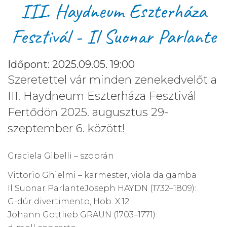
III. Haydneum Eszterháza
Fesztivál - Il Suonar Parlante
Időpont: 2025.09.05. 19:00
Szeretettel vár minden zenekedvelőt a
III. Haydneum Eszterháza Fesztivál
Fertődön 2025. augusztus 29-
szeptember 6. között!
Graciela Gibelli – szoprán
Vittorio Ghielmi – karmester, viola da gamba
Il Suonar ParlanteJoseph HAYDN (1732–1809):
G-dúr divertimento, Hob. X:12
Johann Gottlieb GRAUN (1703–1771):