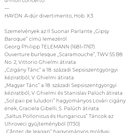
d-moll concerto
—
HAYDN: A-dúr divertimento, Hob. X:3
Szemelvények az Il Suonar Parlante „Gipsy
Baroque” című lemezéről:
Georg Philipp TELEMANN (1681–1767):
Ouverture burlesque „Scaramouche”, TWV 55:B8
No. 2, Vittorio Ghielmi átirata
„Czigány Tánc” a 18. századi Sepsiszentgyörgyi
kéziratból, V. Ghielmi átirata
„Magyar Tánc” a 18. századi Sepsiszentgyörgyi
kéziratból, V. Ghielmi és Stanislav Palúch átirata
„Sol paii pe luludori” hagyományos Lovári cigány
ének, Graciela Gibelli, S. Palúch átirata
„Saltus Pollonicus és Hungaricus” Táncok az
Uhroveci gyűjteményből (1730)
„Cântec de leagan” hagyományos moldvai