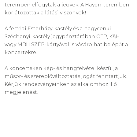
teremben elfogytak a jegyek. A Haydn-teremben
korlátozottak a látási viszonyok!
A fertődi Esterházy-kastély és a nagycenki
Széchenyi-kastély jegypénztárában OTP, K&H
vagy MBH SZÉP-kártyával is vásárolhat belépőt a
koncertekre.
A koncerteken kép- és hangfelvétel készül, a
műsor- és szereplőváltoztatás jogát fenntartjuk.
Kérjük rendezvényeinken az alkalomhoz illő
megjelenést.