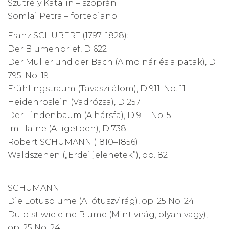
Szutrély Katalin – szoprán
Somlai Petra – fortepiano
Franz SCHUBERT (1797–1828):
Der Blumenbrief, D 622
Der Müller und der Bach (A molnár és a patak), D
795: No. 19
Frühlingstraum (Tavaszi álom), D 911: No. 11
Heidenröslein (Vadrózsa), D 257
Der Lindenbaum (A hársfa), D 911: No. 5
Im Haine (A ligetben), D 738
Robert SCHUMANN (1810–1856):
Waldszenen („Erdei jelenetek”), op. 82
---
SCHUMANN:
Die Lotusblume (A lótuszvirág), op. 25 No. 24
Du bist wie eine Blume (Mint virág, olyan vagy),
op. 25 No. 24