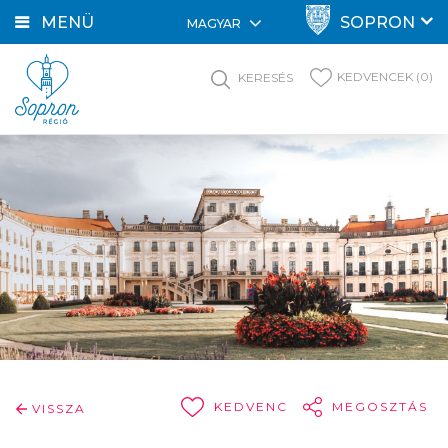
MENÜ
SOPRON
MAGYAR
KEDVENCEK (0)
KERESÉS
KEDVENC
MEGOSZTÁS
VISSZA