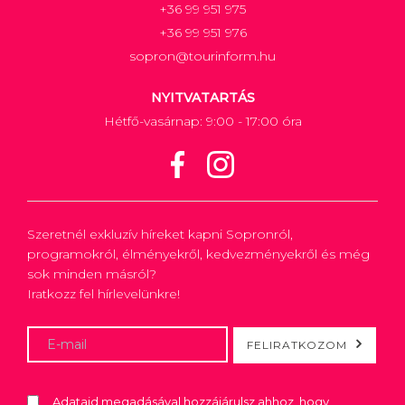
+36 99 951 975
+36 99 951 976
sopron@tourinform.hu
NYITVATARTÁS
Hétfő-vasárnap: 9:00 - 17:00 óra
Szeretnél exkluzív híreket kapni Sopronról,
programokról, élményekről, kedvezményekről és még
sok minden másról?
Iratkozz fel hírlevelünkre!
FELIRATKOZOM
Adataid megadásával hozzájárulsz ahhoz, hogy