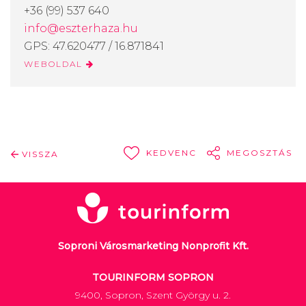
+36 (99) 537 640
info@eszterhaza.hu
GPS: 47.620477 / 16.871841
WEBOLDAL
KEDVENC
MEGOSZTÁS
VISSZA
Soproni Városmarketing Nonprofit Kft.
TOURINFORM SOPRON
9400, Sopron, Szent György u. 2.