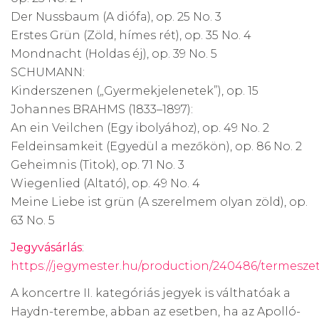
Der Nussbaum (A diófa), op. 25 No. 3
Erstes Grün (Zöld, hímes rét), op. 35 No. 4
Mondnacht (Holdas éj), op. 39 No. 5
SCHUMANN:
Kinderszenen („Gyermekjelenetek”), op. 15
Johannes BRAHMS (1833–1897):
An ein Veilchen (Egy ibolyához), op. 49 No. 2
Feldeinsamkeit (Egyedül a mezőkön), op. 86 No. 2
Geheimnis (Titok), op. 71 No. 3
Wiegenlied (Altató), op. 49 No. 4
Meine Liebe ist grün (A szerelmem olyan zöld), op.
63 No. 5
Jegyvásárlás
:
https://jegymester.hu/production/240486/termeszet-
A koncertre II. kategóriás jegyek is válthatóak a
Haydn-terembe, abban az esetben, ha az Apolló-