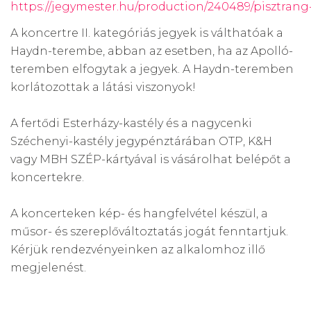
https://jegymester.hu/production/240489/pisztrang-.
A koncertre II. kategóriás jegyek is válthatóak a
Haydn-terembe, abban az esetben, ha az Apolló-
teremben elfogytak a jegyek. A Haydn-teremben
korlátozottak a látási viszonyok!
A fertődi Esterházy-kastély és a nagycenki
Széchenyi-kastély jegypénztárában OTP, K&H
vagy MBH SZÉP-kártyával is vásárolhat belépőt a
koncertekre.
A koncerteken kép- és hangfelvétel készül, a
műsor- és szereplőváltoztatás jogát fenntartjuk.
Kérjük rendezvényeinken az alkalomhoz illő
megjelenést.