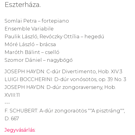
Eszterháza.
Somlai Petra – fortepiano
Ensemble Variabile
Paulik László, Revóczky Ottília – hegedű
Móré László – brácsa
Maróth Bálint – cselló
Szomor Dániel – nagybőgő
JOSEPH HAYDN: C-dúr Divertimento, Hob. XIV:3
LUIGI BOCCHERINI: D-dúr vonósötös, op. 39 No. 3
JOSEPH HAYDN: D-dúr zongoraverseny, Hob.
XVIII:11
---
F. SCHUBERT: A-dúr zongoraötös ""A pisztráng"",
D. 667
Jegyvásárlás
: