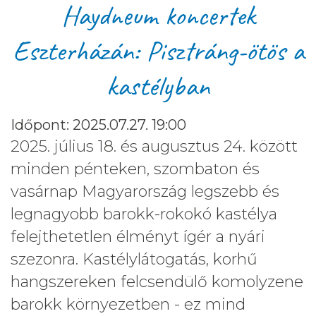
Haydneum koncertek
Eszterházán: Pisztráng-ötös a
kastélyban
Időpont: 2025.07.27. 19:00
2025. július 18. és augusztus 24. között
minden pénteken, szombaton és
vasárnap Magyarország legszebb és
legnagyobb barokk-rokokó kastélya
felejthetetlen élményt ígér a nyári
szezonra. Kastélylátogatás, korhű
hangszereken felcsendülő komolyzene
barokk környezetben - ez mind