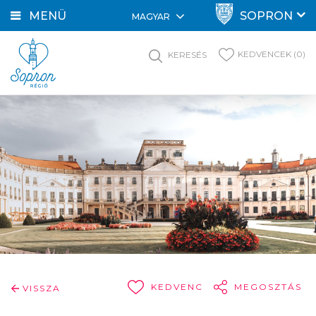
MENÜ
SOPRON
MAGYAR
KEDVENCEK (0)
KERESÉS
KEDVENC
MEGOSZTÁS
VISSZA