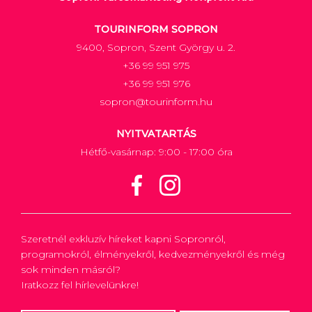
TOURINFORM SOPRON
9400, Sopron, Szent György u. 2.
+36 99 951 975
+36 99 951 976
sopron@tourinform.hu
NYITVATARTÁS
Hétfő-vasárnap: 9:00 - 17:00 óra
Szeretnél exkluzív híreket kapni Sopronról,
programokról, élményekről, kedvezményekről és még
sok minden másról?
Iratkozz fel hírlevelünkre!