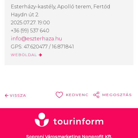
Esterházy-kastély, Apolló terem, Fertőd
Haydn út 2.
2025.07.27. 19:00
+36 (99) 537 640
info@eszterhaza.hu
GPS: 47.620477 / 16.871841
WEBOLDAL
KEDVENC
MEGOSZTÁS
VISSZA
Soproni Városmarketing Nonprofit Kft.