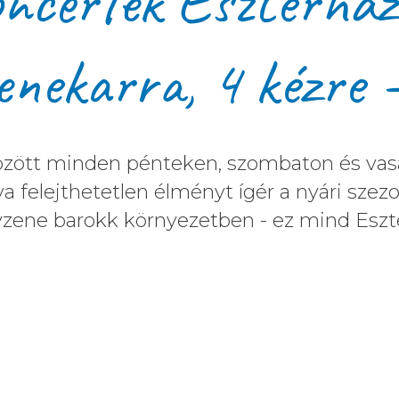
ncertek Eszterház
nekarra, 4 kézre 
. között minden pénteken, szombaton és v
 felejthetetlen élményt ígér a nyári szezo
zene barokk környezetben - ez mind Eszt