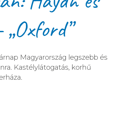
án: Haydn és
– „Oxford”
asárnap Magyarország legszebb és
nra. Kastélylátogatás, korhű
erháza.