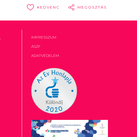
KEDVENC
MEGOSZTÁS
,
IMPRESSZUM
ÁSZF
ADATVÉDELEM