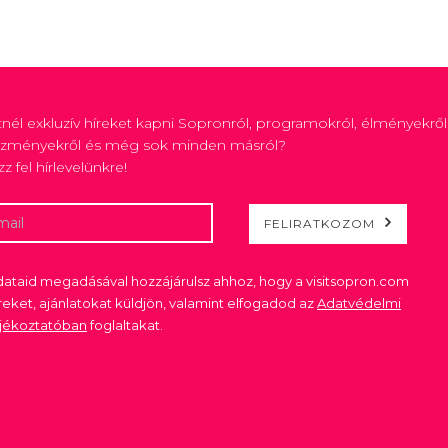
tnél exkluzív híreket kapni Sopronról, programokról, élményekről
zményekről és még sok minden másról?
zz fel hírlevelünkre!
FELIRATKOZOM
ataid megadásával hozzájárulsz ahhoz, hogy a visitsopron.com
reket, ajánlatokat küldjön, valamint elfogadod az
Adatvédelmi
ájékoztatóban
foglaltakat.