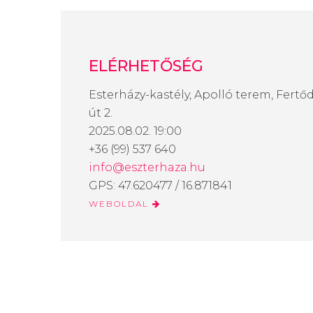
ELÉRHETŐSÉG
Esterházy-kastély, Apolló terem, Fert
út 2.
2025.08.02. 19:00
+36 (99) 537 640
info@eszterhaza.hu
GPS: 47.620477 / 16.871841
WEBOLDAL