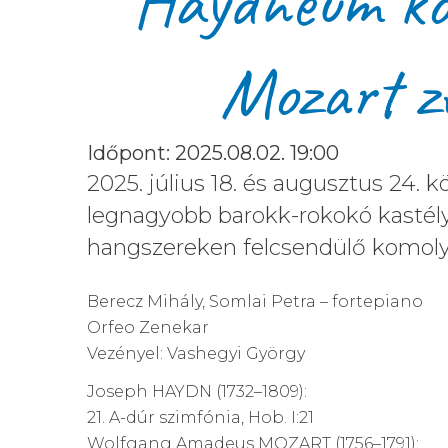
Haydneum ko
Mozart ze
Időpont: 2025.08.02. 19:00
2025. július 18. és augusztus 24
legnagyobb barokk-rokokó kastélya
hangszereken felcsendülő komoly
Berecz Mihály, Somlai Petra – fortepiano
Orfeo Zenekar
Vezényel: Vashegyi György
Joseph HAYDN (1732–1809):
21. A-dúr szimfónia, Hob. I:21
Wolfgang Amadeus MOZART (1756–1791):