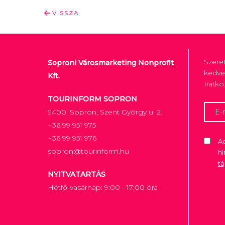
VISSZA
Szere
Soproni Városmarketing Nonprofit
kedve
Kft.
Iratko
TOURINFORM SOPRON
9400, Sopron, Szent György u. 2.
+36 99 951 975
+36 99 951 976
Ad
sopron@tourinform.hu
hí
t
NYITVATARTÁS
Hétfő-vasárnap: 9:00 - 17:00 óra