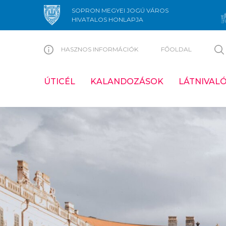
SOPRON MEGYEI JOGÚ VÁROS
HIVATALOS HONLAPJA
HASZNOS INFORMÁCIÓK
FŐOLDAL
ÚTICÉL
KALANDOZÁSOK
LÁTNIVAL