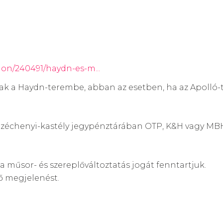
ion/240491/haydn-es-m...
atóak a Haydn-terembe, abban az esetben, ha az Apolló
 Széchenyi-kastély jegypénztárában OTP, K&H vagy MBH
a műsor- és szereplőváltoztatás jogát fenntartjuk.
ő megjelenést.