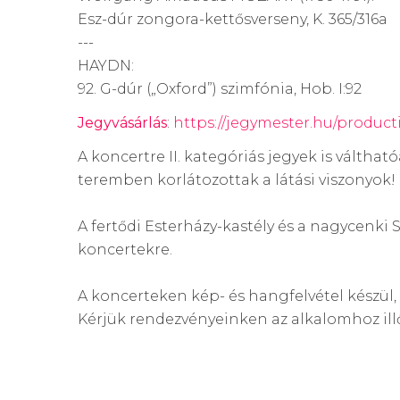
Esz-dúr zongora-kettősverseny, K. 365/316a
---
HAYDN:
92. G-dúr („Oxford”) szimfónia, Hob. I:92
Jegyvásárlás
:
https://jegymester.hu/product
A koncertre II. kategóriás jegyek is válth
teremben korlátozottak a látási viszonyok!
A fertődi Esterházy-kastély és a nagycenki
koncertekre.
A koncerteken kép- és hangfelvétel készül, 
Kérjük rendezvényeinken az alkalomhoz ill