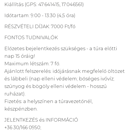
Kiállítás (GPS: 47.641415, 17.046561)
Időtartam: 9:00 - 13:30 (4,5 óra)
RÉSZVÉTELI DÍJAK: 7000 Ft/fő
FONTOS TUDNIVALÓK
Előzetes bejelentkezés szükséges - a túra előtti
nap 15 óráig!
Maximum létszám: 7 fő.
Ajánlott felszerelés: időjárásnak megfelelő öltözet
és lábbeli (nap elleni védelem; bőséges ivóvíz;
szúnyog és bögöly elleni védelem - hosszú
ruházat).
Fizetés: a helyszínen a túravezetőnél,
készpénzben.
JELENTKEZÉS és INFORMÁCIÓ
+36 30/166 0950;