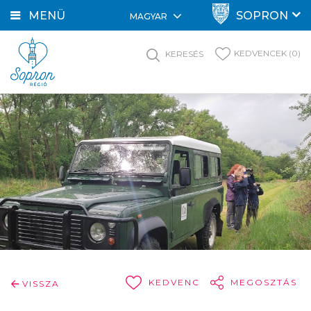
MENÜ
SOPRON
MAGYAR
KEDVENCEK (0)
KERESÉS
KEDVENC
MEGOSZTÁS
VISSZA