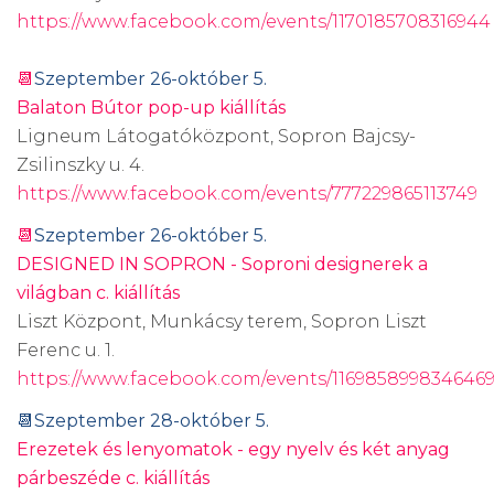
https://www.facebook.com/events/1170185708316944
📆
Szeptember 26-október 5.
Balaton Bútor pop-up kiállítás
Ligneum Látogatóközpont, Sopron Bajcsy-
Zsilinszky u. 4.
https://www.facebook.com/events/777229865113749
📆
Szeptember 26-október 5.
DESIGNED IN SOPRON - Soproni designerek a
világban c. kiállítás
Liszt Központ, Munkácsy terem, Sopron Liszt
Ferenc u. 1.
https://www.facebook.com/events/1169858998346469
📆Szeptember 28-október 5.
Erezetek és lenyomatok - egy nyelv és két anyag
párbeszéde c. kiállítás