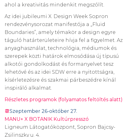
ahol a kreativitás mindenkit megszólít.
Az idei jubileumi X. Design Week Sopron
rendezvénysorozat manifestója a „Fluid
Boundaries”, amely témakör a design egyre
táguló határterületeire hívja fel a figyelmet.
Az
anyaghasználat, technológia, médiumok és
szerepek közti határok elmosódása új típusú
alkotói gondolkodást és formanyelvet tesz
lehetővé és az idei SDW erre a nyitottságra,
kísérletezésre és szakmai párbeszédre kínál
inspiráló alkalmat.
Részletes programok (folyamatos feltöltés alatt)
📆
Szeptember 26-október 27.
MANU+ X BOTANIK Kultúrpresszó
Ligneum Látogatóközpont, Sopron Bajcsy-
Zsilinszky u. 4.