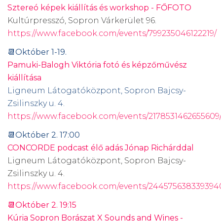
Sztereó képek kiállítás és workshop - FŐFOTO
Kultúrpresszó, Sopron Várkerület 96.
https://www.facebook.com/events/799235046122219/
📆Október 1-19.
Pamuki-Balogh Viktória fotó és képzőművész
kiállítása
Ligneum Látogatóközpont, Sopron Bajcsy-
Zsilinszky u. 4.
https://www.facebook.com/events/2178531462655609
📆Október 2. 17:00
CONCORDE podcast élő adás Jónap Richárddal
Ligneum Látogatóközpont, Sopron Bajcsy-
Zsilinszky u. 4.
https://www.facebook.com/events/244575638339394
📆Október 2. 19:15
Kúria Sopron Borászat X Sounds and Wines -