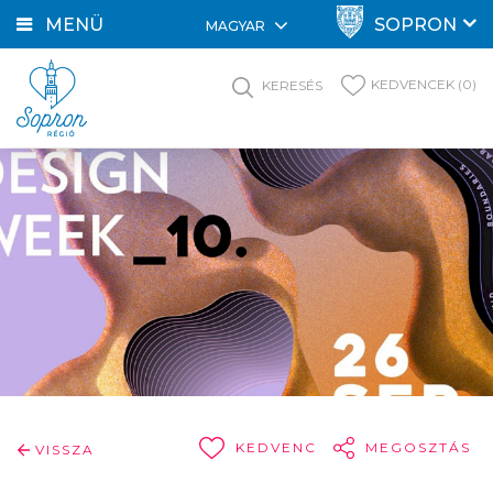
MENÜ
SOPRON
MAGYAR
KEDVENCEK (0)
KERESÉS
KEDVENC
MEGOSZTÁS
VISSZA