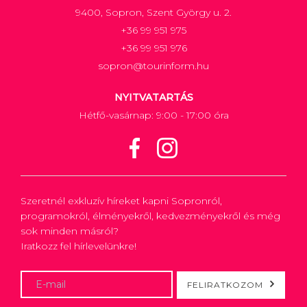
9400, Sopron, Szent György u. 2.
+36 99 951 975
+36 99 951 976
sopron@tourinform.hu
NYITVATARTÁS
Hétfő-vasárnap: 9:00 - 17:00 óra
Szeretnél exkluzív híreket kapni Sopronról,
programokról, élményekről, kedvezményekről és még
sok minden másról?
Iratkozz fel hírlevelünkre!
FELIRATKOZOM