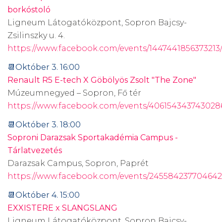
borkóstoló
Ligneum Látogatóközpont, Sopron Bajcsy-
Zsilinszky u. 4.
https://www.facebook.com/events/1447441856373213
📆Október 3. 16:00
Renault R5 E-tech X Göbölyös Zsolt "The Zone"
Múzeumnegyed – Sopron, Fő tér
https://www.facebook.com/events/406154343743028
📆Október 3. 18:00
Soproni Darazsak Sportakadémia Campus -
Tárlatvezetés
Darazsak Campus, Sopron, Paprét
https://www.facebook.com/events/2455842377046421
📆Október 4. 15:00
EXXISTERE x SLANGSLANG
Ligneum Látogatóközpont, Sopron Bajcsy-