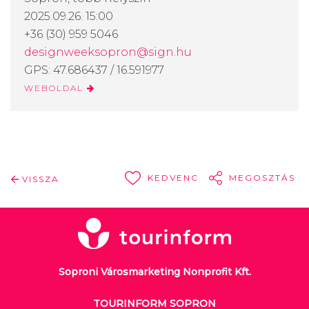
2025.09.26. 15:00
+36 (30) 959 5046
designweeksopron@sign.hu
GPS: 47.686437 / 16.591977
WEBOLDAL
KEDVENC
MEGOSZTÁS
VISSZA
Soproni Városmarketing Nonprofit Kft.
TOURINFORM SOPRON