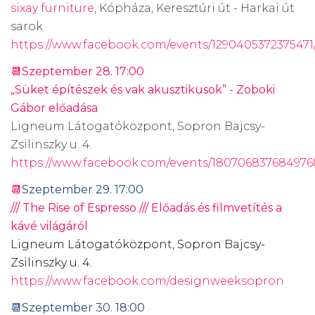
sixay furniture
, Kópháza, Keresztúri út - Harkai út
sarok
https://www.facebook.com/events/1290405372375471
📆Szeptember 28. 17:00
„Süket építészek és vak akusztikusok” - Zoboki
Gábor előadása
Ligneum Látogatóközpont, Sopron Bajcsy-
Zsilinszky u. 4.
https://www.facebook.com/events/180706837684976
📆
Szeptember 29. 17:00
/// The Rise of Espresso /// Előadás és filmvetítés a
kávé világáról
Ligneum Látogatóközpont, Sopron Bajcsy-
Zsilinszky u. 4.
https://www.facebook.com/designweeksopron
📆Szeptember 30. 18:00