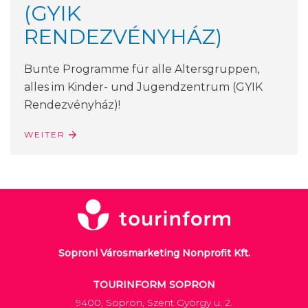
(GYIK
RENDEZVÉNYHÁZ)
Bunte Programme für alle Altersgruppen,
alles im Kinder- und Jugendzentrum (GYIK
Rendezvényház)!
WEITER
Soproni Városmarketing Nonprofit Kft.
TOURINFORM SOPRON
9400, Sopron, Szent György u. 2.