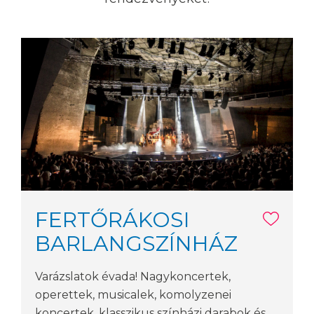
FERTŐRÁKOSI
BARLANGSZÍNHÁZ
Varázslatok évada! Nagykoncertek,
operettek, musicalek, komolyzenei
koncertek, klasszikus színházi darabok és