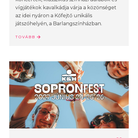
vígjátékok kavalkádja várja a közönséget
az idei nyáron a Kőfejtő unikális
játszóhelyén, a Barlangszínházban.
TOVÁBB