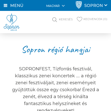
MENÜ
SOPRON
MAGYAR
KEDVENCEK (0)
KERESÉS
Sopron régió hangjai
SOPRONFEST, Tízforrás fesztivál,
klasszikus zenei koncertek ..... a régió
zenei fesztiváljait, zenei eseményeit
gyűjtöttük össze egy csokorba! Érezd a
zenét, élvezd a térség kínálta
fantasztikus helyszíneket és
rendezvényeket!