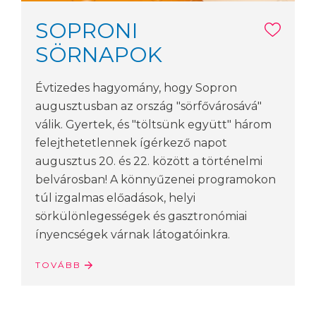
SOPRONI
SÖRNAPOK
Évtizedes hagyomány, hogy Sopron
augusztusban az ország "sörfővárosává"
válik. Gyertek, és "töltsünk együtt" három
felejthetetlennek ígérkező napot
augusztus 20. és 22. között a történelmi
belvárosban! A könnyűzenei programokon
túl izgalmas előadások, helyi
sörkülönlegességek és gasztronómiai
ínyencségek várnak látogatóinkra.
TOVÁBB