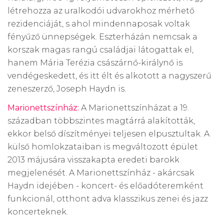
létrehozza az uralkodói udvarokhoz mérhető
rezidenciáját, s ahol mindennaposak voltak
fényűző ünnepségek. Eszterházán nemcsak a
korszak magas rangú családjai látogattak el,
hanem Mária Terézia császárnő-királynő is
vendégeskedett, és itt élt és alkotott a nagyszerű
zeneszerző, Joseph Haydn is.
Marionettszínház:
A Marionettszínházat a 19.
században többszintes magtárrá alakították,
ekkor belső díszítményei teljesen elpusztultak. A
külső homlokzataiban is megváltozott épület
2013 májusára visszakapta eredeti barokk
megjelenését. A Marionettszínház - akárcsak
Haydn idejében - koncert- és előadóteremként
funkcionál, otthont adva klasszikus zenei és jazz
koncerteknek.