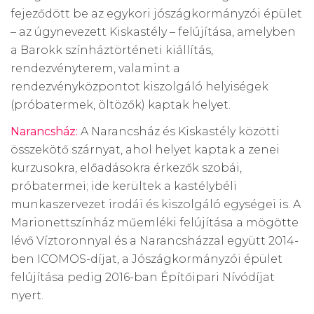
fejeződött be az egykori jószágkormányzói épület
– az úgynevezett Kiskastély – felújítása, amelyben
a Barokk színháztörténeti kiállítás,
rendezvényterem, valamint a
rendezvényközpontot kiszolgáló helyiségek
(próbatermek, öltözők) kaptak helyet.
Narancsház:
A Narancsház és Kiskastély közötti
összekötő szárnyat, ahol helyet kaptak a zenei
kurzusokra, előadásokra érkezők szobái,
próbatermei; ide kerültek a kastélybéli
munkaszervezet irodái és kiszolgáló egységei is. A
Marionettszínház műemléki felújítása a mögötte
lévő Víztoronnyal és a Narancsházzal együtt 2014-
ben ICOMOS-díjat, a Jószágkormányzói épület
felújítása pedig 2016-ban Építőipari Nívódíjat
nyert.