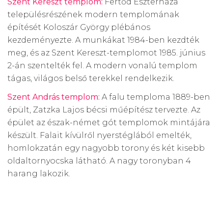
Szent Kereszt templom:
Fertőd Eszterháza
településrészének modern templomának
építését Koloszár György plébános
kezdeményezte. A munkákat 1984-ben kezdték
meg, és az Szent Kereszt-templomot 1985. június
2-án szentelték fel. A modern vonalú templom
tágas, világos belső terekkel rendelkezik.
Szent András templom:
A falu temploma 1889-ben
épült, Zatzka Lajos bécsi műépítész tervezte. Az
épület az észak-német gót templomok mintájára
készült. Falait kívülről nyerstéglából emelték,
homlokzatán egy nagyobb torony és két kisebb
oldaltornyocska látható. A nagy toronyban 4
harang lakozik.