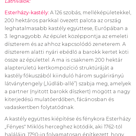
Látnivalók:
Esterházy-kastély:
A 126 szobás, melléképületekkel,
200 hektáros parkkal övezett palota az ország
leghatalmasabb kastély együttese, Európában a
3. legnagyobb. Az épület középpontja az emeleti
díszterem és az ahhoz kapcsolódó zeneterem. A
díszterem alatti nyári ebédlő a barokk kertet köti
össze az épülettel. A ma is csaknem 200 hektár
alapterületű kertkompozíció struktúráját a
kastély fókuszából kiinduló három sugárirányú
látványtengely („lúdláb-allé”) szabja meg, amelyek
a partner (nyitott barokk díszkert) mögött a nagy
kiterjedésű mulatóerdőben, fácánosban és
vadaskertben folytatódnak.
A kastély együttes kiépítése és fénykora Esterházy
„Fényes" Miklós herceghez kötődik, aki 1762-től
haláláig, 1790-ig folyamatosan építkezett, hogy