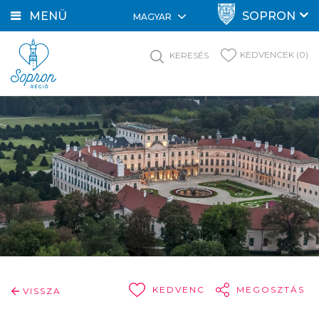
MENÜ
SOPRON
MAGYAR
KEDVENCEK (0)
KERESÉS
KEDVENC
MEGOSZTÁS
VISSZA