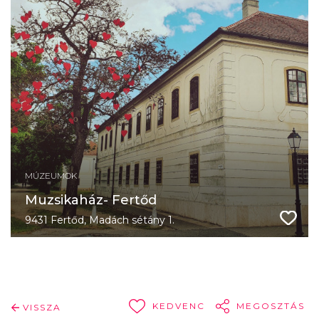
MÚZEUMOK
Muzsikaház- Fertőd
9431 Fertőd, Madách sétány 1.
KEDVENC
MEGOSZTÁS
VISSZA