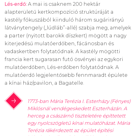
Lés-erdő:
A mai is csaknem 200 hektár
alapterületű kertkompozíció struktúráját a
kastély fókuszából kiinduló három sugárirányú
látványtengely („lúdláb”-allé) szabja meg, amelyek
a parter (nyitott barokk díszkert) mögött a nagy
kiterjedésű mulatóerdőben, fácánosban és
vadaskertben folytatódnak. A kastély mögötti
francia kert sugarasan futó ösvényei az egykori
mulatóerdőben, Lés-erdőben folytatódnak. A
mulatóerdő legjelentősebb fennmaradt épülete
a kínai ház/pavilon, a Bagatelle.
1773-ban Mária Terézia I. Esterházy (Fényes)
Miklósnál vendégeskedett Eszterházán. A
herceg a császárnő tiszteletére építtetett
egy nyolcszögletű kínai mulatóházat. Mária
Terézia rákérdezett az épület építési