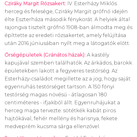
Cziráky Margit Rózsakert:
IV. Esterházy Miklós
herceg és felesége, Cziráky Margit grófnő idején
élte Eszterháza második fénykorát. A helyiek által
rajongva tisztelt grófnő 1908-ban álmodta meg és
építtette az eredeti rózsakertet, amely felújítása
után 2016 júniusában nyílt meg a látogatók előtt.
Őrségépületek (Gránátos házak):
A kastély
kapujával szemben találhatók. Az árkádos, barokk
épületekben lakott a fegyveres testőrség. Az
Esterházy-családot megillette az a jog, hogy saját
egyenruhás testőrséget tartson. A 150 főnyi
testőrség magas növésű - átlagosan 180
centiméteres - ifjakból állt. Egyenruhájukat a
herceg maga tervezte: sötétkék kabát piros
hajtókával, fehér mellény és harisnya, fekete
medveprém kucsma sárga ellenzővel.