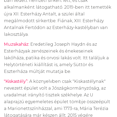
ban védett nemzeti sírkert lett, és csak
alkalmanként látogatható. 2019-ben itt temették
újra XII. Esterházy Antalt, a szülei által
megálmodott sírkertbe. Fiának, XIII. Esterházy
Antalnak Fertődön az Esterházy-kastélyban van
lakosztálya.
Muzsikaház:
Eredetileg Joseph Haydn és az
Esterházyak zenészeinek és énekeseinek
lakóháza, patika és orvosi lakás volt. Itt találjuk a
Helytörténeti kiállítást is, amely Süttör és
Eszterháza múltját mutatja be.
"Kiskastély”:
A köznyelvben csak "Kiskastélynak"
nevezett épület volt a Jószágkormányzóság, az
uradalmat irányító tisztek székhelye. Az U
alaprajzú egyemeletes épület tömbje összeépült
a Marionettszínházzal, ami 1773-ra, Mária Terézia
látogatására már készen állt. 2015 végére