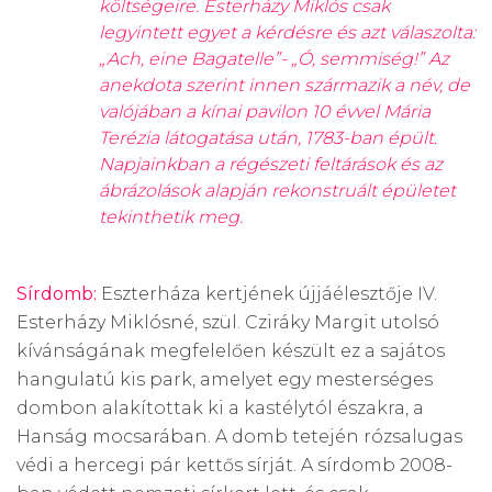
költségeire. Esterházy Miklós csak
legyintett egyet a kérdésre és azt válaszolta:
„Ach, eine Bagatelle”- „Ó, semmiség!” Az
anekdota szerint innen származik a név, de
valójában a kínai pavilon 10 évvel Mária
Terézia látogatása után, 1783-ban épült.
Napjainkban a régészeti feltárások és az
ábrázolások alapján rekonstruált épületet
tekinthetik meg.
Sírdomb:
Eszterháza kertjének újjáélesztője IV.
Esterházy Miklósné, szül. Cziráky Margit utolsó
kívánságának megfelelően készült ez a sajátos
hangulatú kis park, amelyet egy mesterséges
dombon alakítottak ki a kastélytól északra, a
Hanság mocsarában. A domb tetején rózsalugas
védi a hercegi pár kettős sírját. A sírdomb 2008-