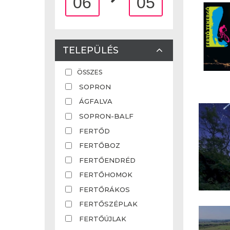
06
05
TELEPÜLÉS
ÖSSZES
SOPRON
ÁGFALVA
SOPRON-BALF
FERTŐD
FERTŐBOZ
FERTŐENDRÉD
FERTŐHOMOK
FERTŐRÁKOS
FERTŐSZÉPLAK
FERTŐÚJLAK