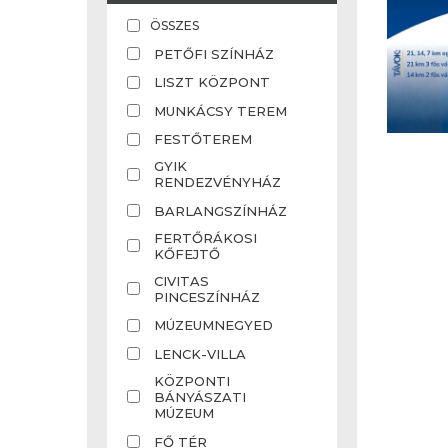
ÖSSZES
PETŐFI SZÍNHÁZ
LISZT KÖZPONT
MUNKÁCSY TEREM
FESTŐTEREM
GYIK
RENDEZVÉNYHÁZ
BARLANGSZÍNHÁZ
FERTŐRÁKOSI
KŐFEJTŐ
CIVITAS
PINCESZÍNHÁZ
MÚZEUMNEGYED
LENCK-VILLA
KÖZPONTI
BÁNYÁSZATI
MÚZEUM
FŐ TÉR