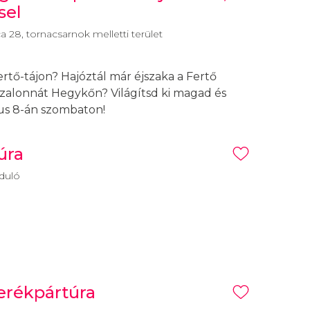
sel
 28, tornacsarnok melletti terület
ertő-tájon? Hajóztál már éjszaka a Fertő
szalonnát Hegykőn? Világítsd ki magad és
us 8-án szombaton!
úra
rduló
kerékpártúra