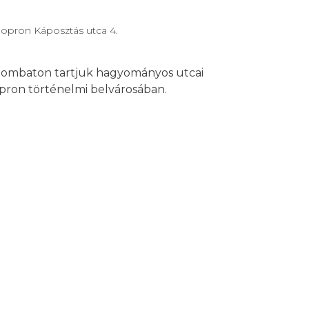
Sopron Káposztás utca 4.
szombaton tartjuk hagyományos utcai
ron történelmi belvárosában.