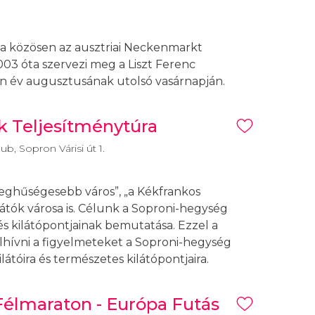
 közösen az ausztriai Neckenmarkt
3 óta szervezi meg a Liszt Ferenc
n év augusztusának utolsó vasárnapján.
k Teljesítménytúra
b, Sopron Várisi út 1.
eghűségesebb város”, „a Kékfrankos
látók városa is. Célunk a Soproni-hegység
 és kilátópontjainak bemutatása. Ezzel a
lhívni a figyelmeteket a Soproni-hegység
ilátóira és természetes kilátópontjaira.
élmaraton - Európa Futás