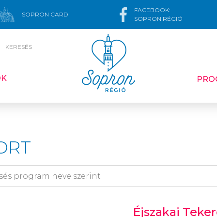
FACEBOOK:
SOPRON CARD
SOPRON RÉGIÓ
KERESÉS
ÓK
PRO
ORT
Éjszakai Teker