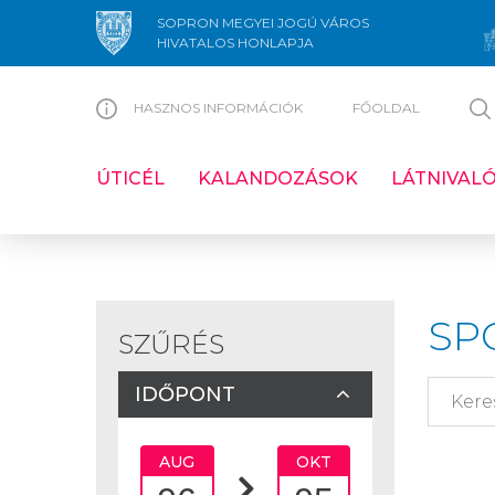
SOPRON MEGYEI JOGÚ VÁROS
HIVATALOS HONLAPJA
HASZNOS INFORMÁCIÓK
FŐOLDAL
ÚTICÉL
KALANDOZÁSOK
LÁTNIVAL
SP
SZŰRÉS
IDŐPONT
AUG
OKT