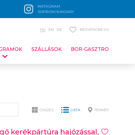
INSTAGRAM:
SOPRON.HUNGARY
HU
EN
DE
KEDVENCEK (0)
GRAMOK
SZÁLLÁSOK
BOR-GASZTRO
ÖSSZES
LISTA
TÉRKÉP
gő kerékpártúra hajózással,