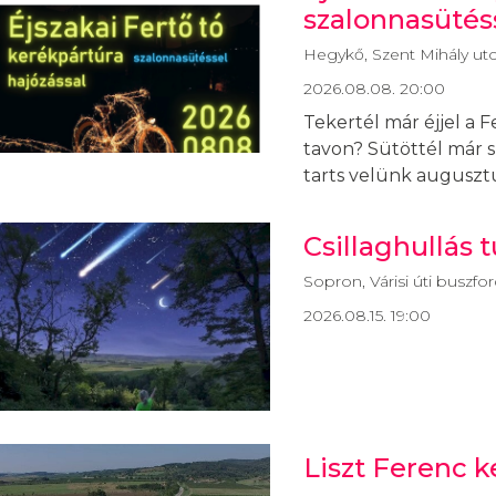
szalonnasütés
Hegykő, Szent Mihály utca
2026.08.08. 20:00
Tekertél már éjjel a F
tavon? Sütöttél már 
tarts velünk auguszt
Csillaghullás t
Sopron, Várisi úti buszfo
2026.08.15. 19:00
Liszt Ferenc 