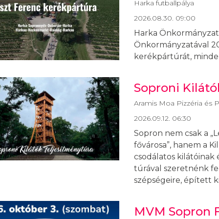
Harka futballpálya
2026.08.30. 09:00
Harka Önkormányzata
Önkormányzatával 200
kerékpártúrát, minde
Soproni Kilátó
Aramis Moa Pizzéria és Pu
2026.09.12. 06:30
Sopron nem csak a „L
fővárosa”, hanem a Ki
csodálatos kilátóinak
túrával szeretnénk fe
szépségeire, épített k
MVM Sopron F